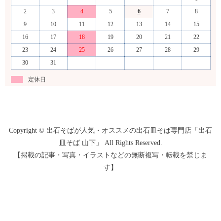
2
3
4
5
6
7
8
9
10
11
12
13
14
15
16
17
18
19
20
21
22
23
24
25
26
27
28
29
30
31
定休日
Copyright © 出石そばが人気・オススメの出石皿そば専門店「出石
皿そば 山下」 All Rights Reserved.
【掲載の記事・写真・イラストなどの無断複写・転載を禁じま
す】