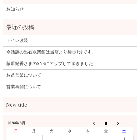
お知らせ
トイレ改装
今話題の出石永楽館は当店より徒歩1分です。
藤原紀香さまのSNSにアップして頂きました。
お盆営業について
営業再開について
2026年 8月
日
月
火
水
木
金
土
1